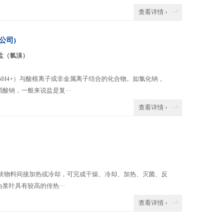
查看详情 ›
公司)
盐（氯溴）
H4+）与酸根离子或非金属离子结合的化合物。如氯化钠，
钠，一般来说盐是复···
查看详情 ›
状物料间接加热或冷却，可完成干燥、冷却、加热、灭菌、反
叶具有较高的传热···
查看详情 ›