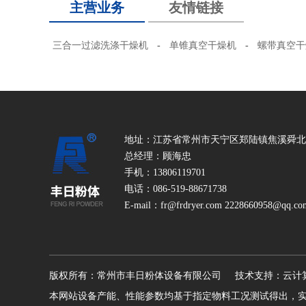
主营业务
友情链接
三合一过滤洗涤干燥机
-
单锥真空干燥机
-
螺带真空干
地址：江苏省常州市天宁区郑陆镇焦溪舜北
总经理：顾海忠
手机：13806119701
电话：086-519-88671738
E-mail：fr@frdryer.com 2228660958@qq.co
版权所有：常州市丰日粉体设备有限公司 技术支持：云计
本网站设备产能、性能参数均基于指定物料工况测试得出，