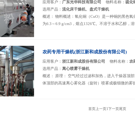
应用客户：
广东光华科技有限公司
物料名称：
硫化
选用产品：
流化床干燥机、盘式干燥机
概述：
物料概述：氧化铜（CuO）是一种铜的黑色氧化
为6.3～6.9 g/cm3，熔点1326℃。不溶于水和乙醇
农药专用干燥机(浙江新和成股份有限公司)
应用客户：
浙江新和成股份有限公司
物料名称：
农
选用产品：
离心喷雾干燥机
概述：
原理： 空气经过过滤和加热，进入干燥器顶
体顶部的高速离心雾化器（旋转）喷雾成极细微的雾状液
首页
上一页
1
下一页
尾页