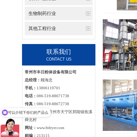
生物制药行业
其他工程行业
联系我们
CONTACT US
常州市丰日粉体设备有限公司
总经理：
顾海忠
手机：
13806119701
电话：
086-519-88671738
传真：
086-519-88672738
地址：
江苏省常州市天宁区郑陆镇焦溪
可以介绍下你们的产品么
舜北村
网址：
www.frdryer.com
邮编：
213115