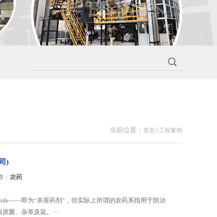
当前位置：
>
首页
工程案例
司)
称：
农药
cide——即为“杀害药剂”，但实际上所谓的农药系指用于防治
菌、杂草及鼠。···