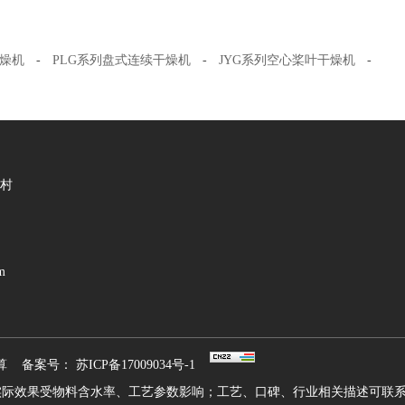
燥机
-
PLG系列盘式连续干燥机
-
JYG系列空心桨叶干燥机
-
村
m
算 备案号：
苏ICP备17009034号-1
实际效果受物料含水率、工艺参数影响；工艺、口碑、行业相关描述可联