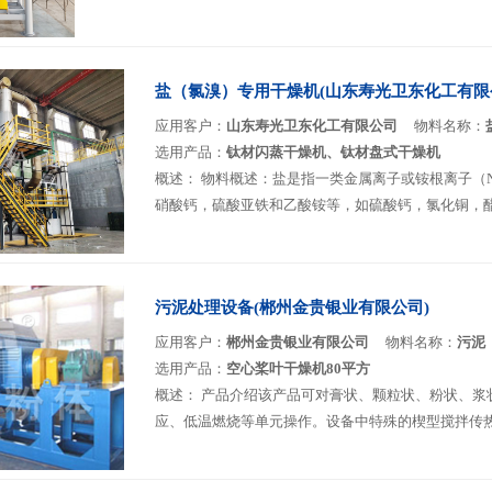
盐（氯溴）专用干燥机(山东寿光卫东化工有限
应用客户：
山东寿光卫东化工有限公司
物料名称：
选用产品：
钛材闪蒸干燥机、钛材盘式干燥机
概述：
物料概述：盐是指一类金属离子或铵根离子（N
硝酸钙，硫酸亚铁和乙酸铵等，如硫酸钙，氯化铜，醋酸
污泥处理设备(郴州金贵银业有限公司)
应用客户：
郴州金贵银业有限公司
物料名称：
污泥
选用产品：
空心桨叶干燥机80平方
概述：
产品介绍该产品可对膏状、颗粒状、粉状、浆
应、低温燃烧等单元操作。设备中特殊的楔型搅拌传热浆