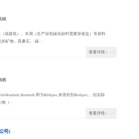
化硅
焦（或煤焦）、木屑（生产绿色碳化硅时需要加食盐）等原料
矿物，莫桑石。 碳···
查看详情 ›
农药
mdash;&mdash;即为&ldquo;杀害药剂&rdquo;，但实际
（···
查看详情 ›
公司)