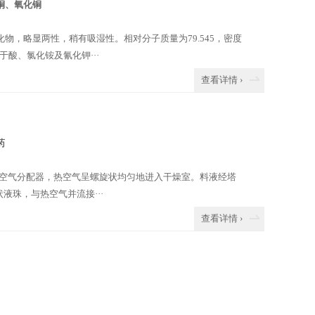
铜、氧化铜
物，略显两性，稍有吸湿性。相对分子质量为79.545，密度
，溶于酸、氯化铵及氰化钾···
查看详情 ›
药
部空气分配器，热空气呈螺旋状均匀地进入干燥室。料液经塔
珠，与热空气并流接···
查看详情 ›